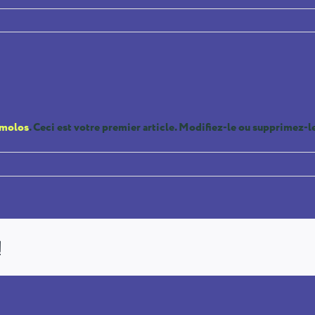
émolos
. Ceci est votre premier article. Modifiez-le ou supprimez-le
!