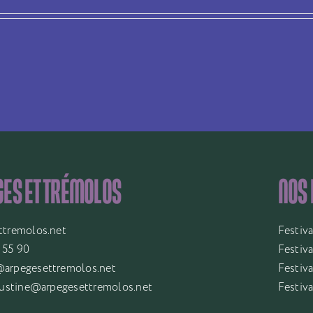
ES ET TRÉMOLOS
NOS
ttremolos.net
Festiv
 55 90
Festiv
arpegesettremolos.net
Festiva
justine@arpegesettremolos.net
Festiv