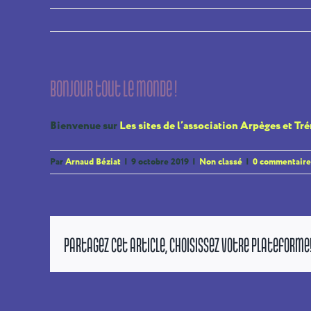
Bonjour tout le monde !
Bienvenue sur
Les sites de l’association Arpèges et Tr
Par
Arnaud Béziat
|
9 octobre 2019
|
Non classé
|
0 commentaire
Partagez cet article, Choisissez votre Plateforme