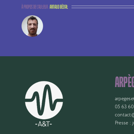
À propos de l'auteur :
Arnaud Béziat
ARPÈG
arpegese
05 63 60
contact@
Presse :