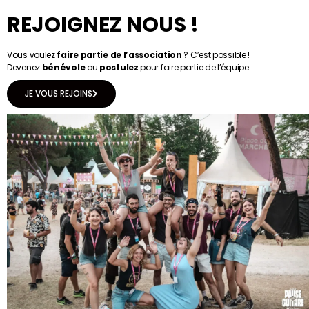
REJOIGNEZ NOUS !
Vous voulez
faire partie de l’association
? C’est possible !
Devenez
bénévole
ou
postulez
pour faire partie de l’équipe :
JE VOUS REJOINS