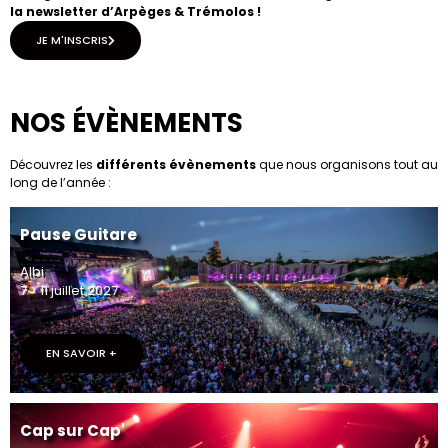
la newsletter d’Arpèges & Trémolos !
JE M'INSCRIS
NOS ÉVÈNEMENTS
Découvrez les
différents évènements
que nous organisons tout au
long de l’année :
Pause Guitare
Albi
7 > 11 juillet 2027
EN SAVOIR +
Cap sur Cap'