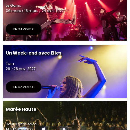
Le Garric
06 mars / 18 mars / 24 avril 2027
EN SAVOIR +
Un Week-end avec Elles
Tarn
26 > 28 nov. 2027
EN SAVOIR +
Marée Haute
Haut-Languedoc
14 > 17 mai 2027