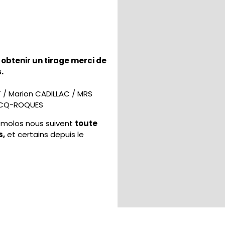
O
obtenir un tirage merci de
.
T
/
Marion CADILLAC
/
MRS
RCQ-ROQUES
émolos nous suivent
toute
s,
et certains depuis le