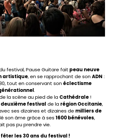
du festival, Pause Guitare fait
peau neuve
n artistique
, en se rapprochant de son
ADN
:
0, tout en conservant son
éclectisme
générationnel
.
de la scène au pied de la
Cathédrale
!
e
deuxième festival
de la
région Occitanie
,
 avec ses dizaines et dizaines de
milliers de
ardé son âme grâce à ses
1600 bénévoles
,
ait pas pu prendre vie.
êter les 30 ans du festival !