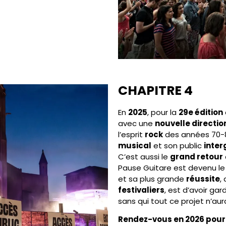
CHAPITRE 4
En
2025
, pour la
29e édition
avec une
nouvelle directio
l’esprit
rock
des années 70-8
musical
et son public
inter
C’est aussi le
grand retour
Pause Guitare est devenu l
et sa plus grande
réussite
,
festivaliers
, est d’avoir g
sans qui tout ce projet n’aur
Rendez-vous en 2026 pour f