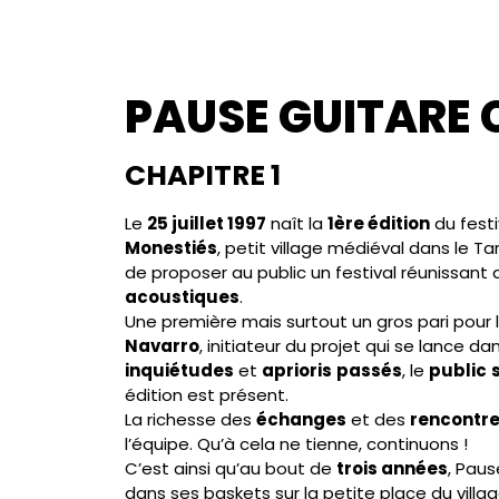
PAUSE GUITARE C
CHAPITRE 1
Le
25 juillet 1997
naît la
1ère édition
du festi
Monestiés
, petit village médiéval dans le Ta
de proposer au public un festival réunissant 
acoustiques
.
Une première mais surtout un gros pari pour
Navarro
, initiateur du projet qui se lance da
inquiétudes
et
aprioris
passés
, le
public
édition est présent.
La richesse des
échanges
et des
rencontr
l’équipe. Qu’à cela ne tienne, continuons !
C’est ainsi qu’au bout de
trois années
, Paus
dans ses baskets sur la petite place du villag