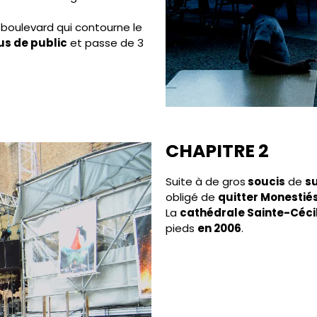
t boulevard qui contourne le
us de public
et passe de 3
CHAPITRE 2
Suite à de gros
soucis
de
s
obligé de
quitter Monestié
La
cathédrale Sainte-Céci
pieds
en 2006
.