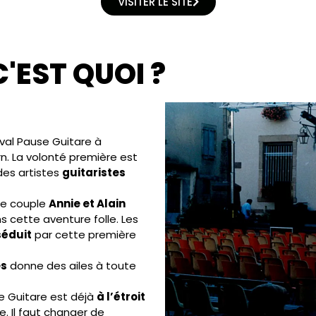
VISITER LE SITE
'EST QUOI ?
val Pause Guitare à
rn. La volonté première est
des artistes
guitaristes
 le couple
Annie et Alain
ns cette aventure folle. Les
séduit
par cette première
es
donne des ailes à toute
e Guitare est déjà
à l’étroit
e. Il faut changer de